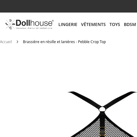
# ENTREZ AU MOINS 3 CARACTÈRES POUR LANCER
LINGERIE
VÊTEMENTS
TOYS
BDSM
Accueil
Brassière en résille et lanières - Pebble Crop Top
Skip
to
the
end
of
the
images
gallery