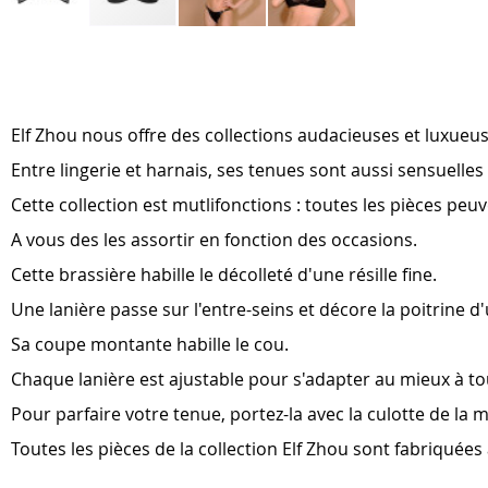
Skip
to
the
beginning
of
Elf Zhou nous offre des collections audacieuses et luxueus
the
images
Entre lingerie et harnais, ses tenues sont aussi sensuelle
gallery
Cette collection est mutlifonctions : toutes les pièces p
A vous des les assortir en fonction des occasions.
Cette brassière habille le décolleté d'une résille fine.
Une lanière passe sur l'entre-seins et décore la poitrine d
Sa coupe montante habille le cou.
Chaque lanière est ajustable pour s'adapter au mieux à t
Pour parfaire votre tenue, portez-la avec la culotte de la 
Toutes les pièces de la collection Elf Zhou sont fabriquée