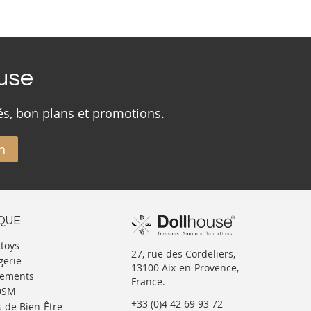
ouse
és, bon plans et promotions.
n
IQUE
xtoys
27, rue des Cordeliers,
gerie
13100 Aix-en-Provence,
tements
France.
BDSM
+33 (0)4 42 69 93 72
s de Bien-Être