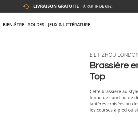
LIVRAISON GRATUITE
À PARTIR DE 69€.
 LA RECHERCHE
# APPUYEZ SUR LA TOUCHE "ENTRER" POUR LANCER LA R
BIEN-ÊTRE
SOLDES
JEUX & LITTÉRATURE
E.L.F ZHOU LONDO
Brassière en
Top
Cette brassière au styl
tenue de sport ou de dé
lanières croisées au do
les courses à pied ou s