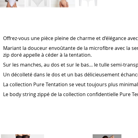
Skip
to
the
beginning
of
Offrez-vous une pièce pleine de charme et d’élégance avec l
the
images
Mariant la douceur envoûtante de la microfibre avec la sem
gallery
zip doré appelle à céder à la tentation.
Sur les manches, au dos et sur le bas... le tulle semi-tran
Un décolleté dans le dos et un bas délicieusement échancré
La collection Pure Tentation se veut toujours plus minimal
Le body string zippé de la collection confidentielle Pure 