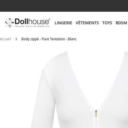
# ENTREZ AU MOINS 3 CARACTÈRES POUR LANCER
LINGERIE
VÊTEMENTS
TOYS
BDSM
Accueil
Body zippé - Pure Tentation - Blanc
Skip
to
the
end
of
the
images
gallery