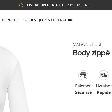
LIVRAISON GRATUITE
À PARTIR DE 69€.
 LA RECHERCHE
# APPUYEZ SUR LA TOUCHE "ENTRER" POUR LANCER LA R
BIEN-ÊTRE
SOLDES
JEUX & LITTÉRATURE
MAISON CLOSE
Body zippé 
Paiement
Livraiso
Sécurisé
Rapide