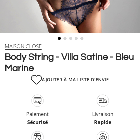
Skip
MAISON CLOSE
to
Body String - Villa Satine - Bleu
the
beginning
Marine
of
the
AJOUTER À MA LISTE D’ENVIE
images
gallery
Paiement
Livraison
Sécurisé
Rapide