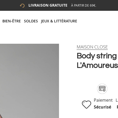
LIVRAISON GRATUITE
À PARTIR DE 69€.
 LA RECHERCHE
# APPUYEZ SUR LA TOUCHE "ENTRER" POUR LANCER LA R
BIEN-ÊTRE
SOLDES
JEUX & LITTÉRATURE
MAISON CLOSE
Body string 
L'Amoureuse
Paiement
L
Sécurisé