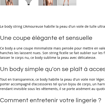
Skip
to
the
beginning
Le body string L'Amoureuse habille la peau d'un voile de tulle ultr
of
the
images
Une coupe élégante et sensuelle
gallery
Ce body a une coupe minimaliste mais pensée pour mettre en valeur
hanches les laissent nues. Son string ficelle se fait oublier sur le
laisser le corps nu, ce body sublime la peau avec délicatesse.
Un body simple qu'on se plaît à acces
Tout en transparence, ce body habille la peau d'un voile noir léger.
porter accompagné d'accessoires tel qu'un bijou de corps, un harna
rendant invisible sous les vêtements, il se porte aisément au quo
Comment entretenir votre lingerie ?