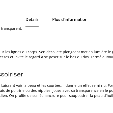
Details
Plus d’information
a transparent.
 les lignes du corps. Son décolleté plongeant met en lumière le ga
s fesses et invite le regard à se poser sur le bas du dos. Fermé aut
soiriser
 Laissant voir la peau et les courbes, il donne un effet semi-nu. Por
is de poitrine ou des nippies. Jouez avec sa transparence en le por
tidien. On profite de son échancrure pour saupoudrer la peau d'hui