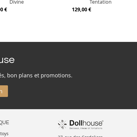
Divine
Tentation
0 €
129,00 €
ouse
és, bon plans et promotions.
n
IQUE
xtoys