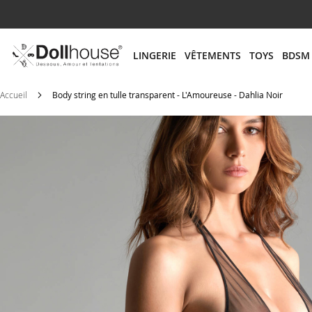
# ENTREZ AU MOINS 3 CARACTÈRES POUR LANCER
LINGERIE
VÊTEMENTS
TOYS
BDSM
Accueil
Body string en tulle transparent - L'Amoureuse - Dahlia Noir
Skip
to
the
end
of
the
images
gallery