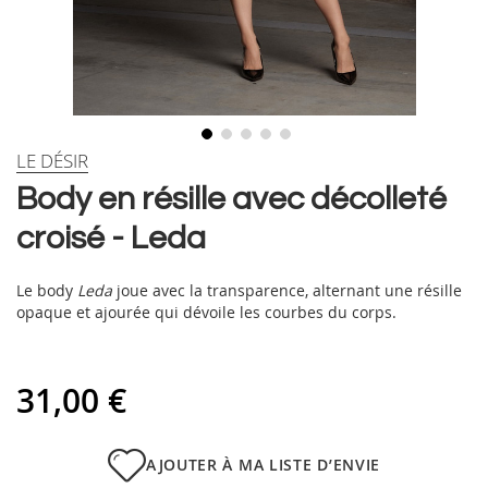
Skip
LE DÉSIR
to
Body en résille avec décolleté
the
beginning
croisé - Leda
of
the
images
Le body
Leda
joue avec la transparence, alternant une résille
gallery
opaque et ajourée qui dévoile les courbes du corps.
31,00 €
AJOUTER À MA LISTE D’ENVIE