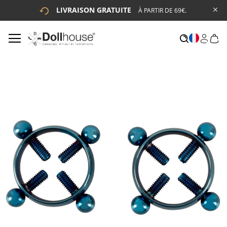
LIVRAISON GRATUITE
À PARTIR DE 69€.
# ENTREZ AU MOINS 3 CARACTÈRES POUR LANCER LA
RECHERCHE
# APPUYEZ SUR LA TOUCHE "ENTRER" POUR LANCER LA
RECHERCHE
Skip
to
the
end
of
the
images
gallery