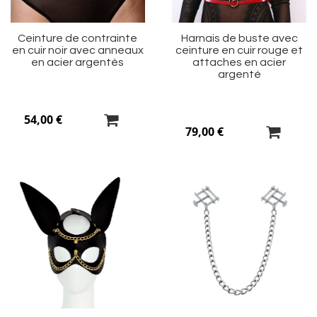
Ceinture de contrainte
Harnais de buste avec
en cuir noir avec anneaux
ceinture en cuir rouge et
en acier argentés
attaches en acier
argenté
54,00 €
79,00 €
Ajouter
Aj
à
à
ma
m
liste
li
d’envie
d’