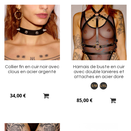
Ajouter
Aj
à
à
ma
m
liste
li
d’envie
d’
Collier fin en cuir noir avec
Harnais de buste en cuir
clous en acier argenté
avec double lanières et
attaches en acier doré
S/M
L/XL
34,00 €
85,00 €