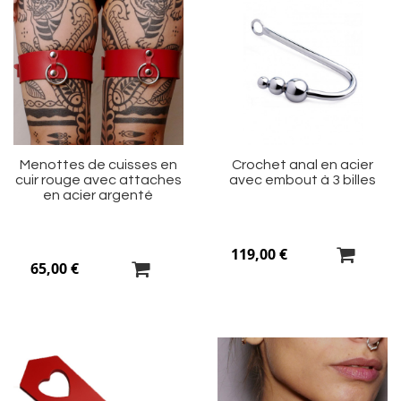
Ajouter
Aj
à
à
ma
m
liste
li
d’envie
d’
Menottes de cuisses en
Crochet anal en acier
cuir rouge avec attaches
avec embout à 3 billes
en acier argenté
119,00 €
65,00 €
Ajouter
Aj
à
à