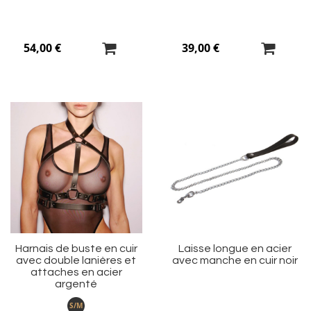
54,00 €
39,00 €
Ajouter
Aj
à
à
ma
m
liste
li
d’envie
d’
Harnais de buste en cuir
Laisse longue en acier
avec double lanières et
avec manche en cuir noir
attaches en acier
argenté
S/M