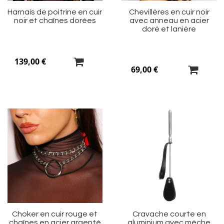
Harnais de poitrine en cuir
Chevillères en cuir noir
noir et chaînes dorées
avec anneau en acier
doré et lanière
139,00 €
69,00 €
Ajouter
Aj
à
à
ma
m
liste
li
d’envie
d’
Choker en cuir rouge et
Cravache courte en
chaînes en acier argenté
aluminium avec mèche