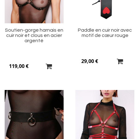
d’envie
d’
Soutien-gorge harnais en
Paddle en cuir noir avec
cuir noir et clous en acier
motif de cœur rouge
argenté
29,00 €
119,00 €
Ajouter
Aj
à
à
ma
m
liste
li
d’envie
d’