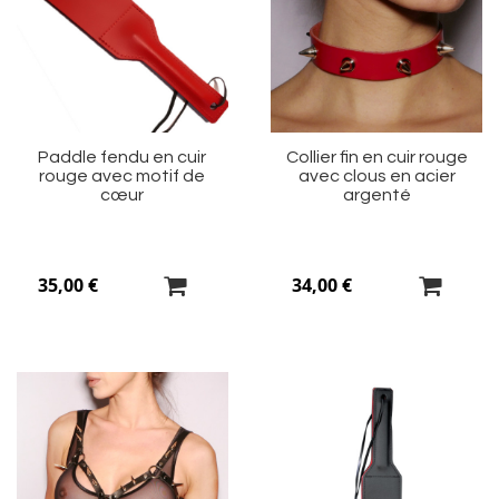
ma
m
liste
li
d’envie
d’
Paddle fendu en cuir
Collier fin en cuir rouge
rouge avec motif de
avec clous en acier
cœur
argenté
35,00 €
34,00 €
Ajouter
Aj
à
à
ma
m
liste
li