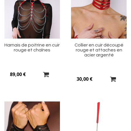
à
à
ma
m
liste
li
d’envie
d’
Harnais de poitrine en cuir
Collier en cuir découpé
rouge et chaînes
rouge et attaches en
acier argenté
89,00 €
30,00 €
Ajouter
Aj
à
à
ma
m