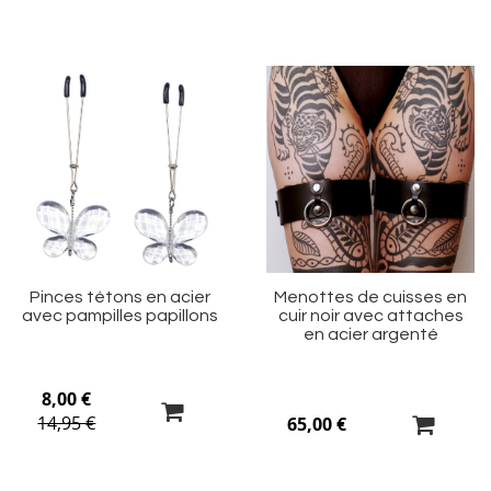
Ajouter
Aj
à
à
ma
m
liste
li
d’envie
d’
Pinces tétons en acier
Menottes de cuisses en
avec pampilles papillons
cuir noir avec attaches
en acier argenté
8,00 €
14,95 €
65,00 €