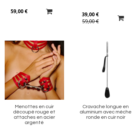
59,00 €
39,00 €
59,00 €
Ajouter
Aj
à
à
ma
m
liste
li
d’envie
d’
Menottes en cuir
Cravache longue en
découpé rouge et
aluminium avec mèche
attaches en acier
ronde en cuir noir
argenté