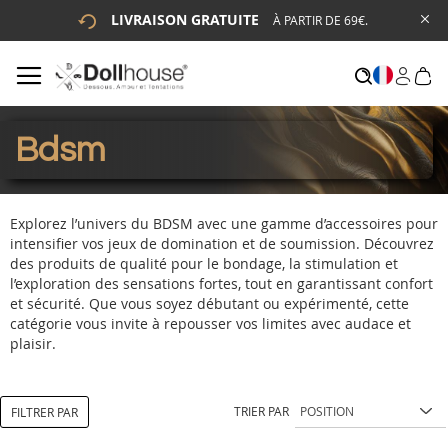
LIVRAISON GRATUITE
À PARTIR DE 69€.
# ENTREZ AU MOINS 3 CARACTÈRES POUR LANCER LA
RECHERCHE
# APPUYEZ SUR LA TOUCHE "ENTRER" POUR LANCER LA
RECHERCHE
Bdsm
Explorez l’univers du BDSM avec une gamme d’accessoires pour
intensifier vos jeux de domination et de soumission. Découvrez
des produits de qualité pour le bondage, la stimulation et
l’exploration des sensations fortes, tout en garantissant confort
et sécurité. Que vous soyez débutant ou expérimenté, cette
catégorie vous invite à repousser vos limites avec audace et
plaisir.
TRIER PAR
FILTRER PAR