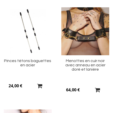
Ajouter
Aj
à
à
ma
m
liste
li
d’envie
d’
Pinces tétons baguettes
Menottes en cuir noir
en acier
avec anneau en acier
doré et lanière
24,00 €
64,00 €