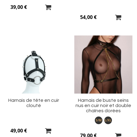
39,00 €
54,00 €
Ajouter
Aj
à
à
ma
m
liste
li
d’envie
d’
Harnais de tête en cuir
Harnais de buste seins
clouté
nus en cuir noir et double
chaînes dorées
S/M
L/XL
49,00 €
79,00 €