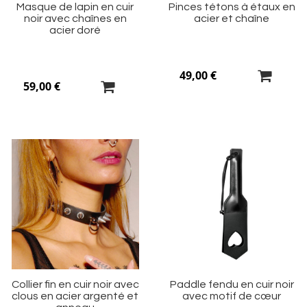
Masque de lapin en cuir
Pinces tétons à étaux en
noir avec chaînes en
acier et chaîne
acier doré
49,00 €
59,00 €
Ajouter
Aj
à
à
ma
m
liste
li
d’envie
d’
Collier fin en cuir noir avec
Paddle fendu en cuir noir
clous en acier argenté et
avec motif de cœur