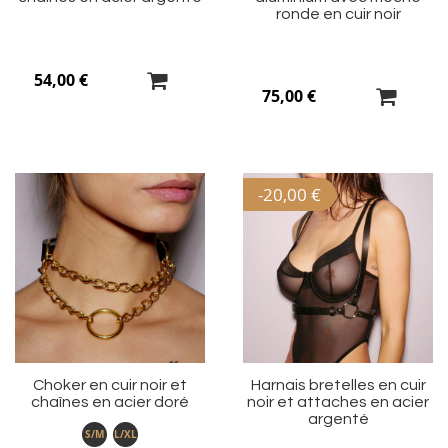
ronde en cuir noir
54,00 €
75,00 €
-
20,00 €
Ajouter
Aj
à
à
ma
m
liste
li
d’envie
d’
Choker en cuir noir et
Harnais bretelles en cuir
chaînes en acier doré
noir et attaches en acier
argenté
S/M
L/XL