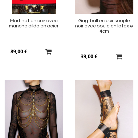
Martinet en cuir avec
Gag-ball en cuir souple
manche dildo en acier
noir avec boule en latex ø
4cm
89,00 €
39,00 €
Ajouter
Aj
à
à
ma
m
liste
li
d’envie
d’