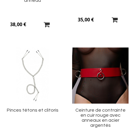
anneau
35,00 €
38,00 €
Ajouter
Aj
à
à
ma
m
liste
li
d’envie
d’
Pinces tétons et clitoris
Ceinture de contrainte
en cuir rouge avec
anneaux en acier
argentés