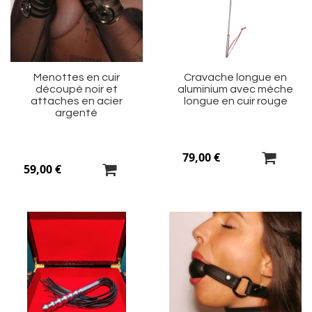
liste
li
d’envie
d’
Menottes en cuir
Cravache longue en
découpé noir et
aluminium avec mèche
attaches en acier
longue en cuir rouge
argenté
79,00 €
59,00 €
Ajouter
Aj
à
à
ma
m
liste
li
d’envie
d’