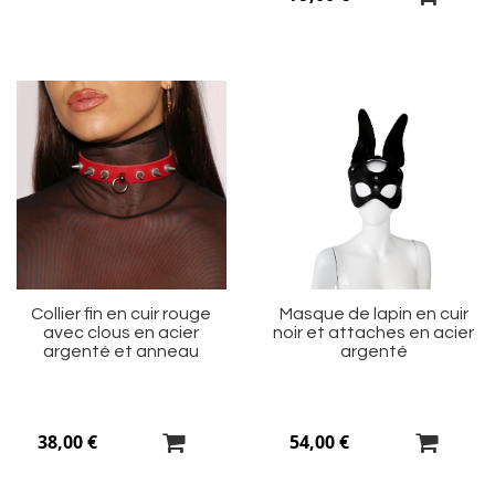
Ajouter
Aj
à
à
ma
m
liste
li
d’envie
d’
Collier fin en cuir rouge
Masque de lapin en cuir
avec clous en acier
noir et attaches en acier
argenté et anneau
argenté
38,00 €
54,00 €