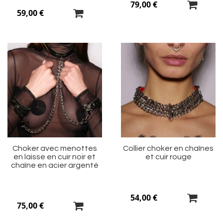
79,00 €
59,00 €
Ajouter
Aj
à
à
ma
m
liste
li
d’envie
d’
Choker avec menottes
Collier choker en chaînes
en laisse en cuir noir et
et cuir rouge
chaîne en acier argenté
54,00 €
75,00 €