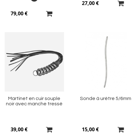
27,00 €
79,00 €
Ajouter
Aj
à
à
ma
m
liste
li
d’envie
d’
Martinet en cuir souple
Sonde à urètre 5/6mm
noir avec manche tressé
39,00 €
15,00 €