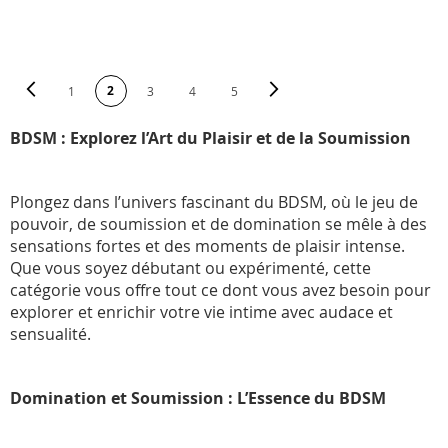
PAGE
Page
Précédent
Page
Suivant
Vous lisez actuellement la page
2
Page
Page
Page
Page
1
3
4
5
BDSM : Explorez l’Art du Plaisir et de la Soumission
Plongez dans l’univers fascinant du BDSM, où le jeu de
pouvoir, de soumission et de domination se mêle à des
sensations fortes et des moments de plaisir intense.
Que vous soyez débutant ou expérimenté, cette
catégorie vous offre tout ce dont vous avez besoin pour
explorer et enrichir votre vie intime avec audace et
sensualité.
Domination et Soumission : L’Essence du BDSM