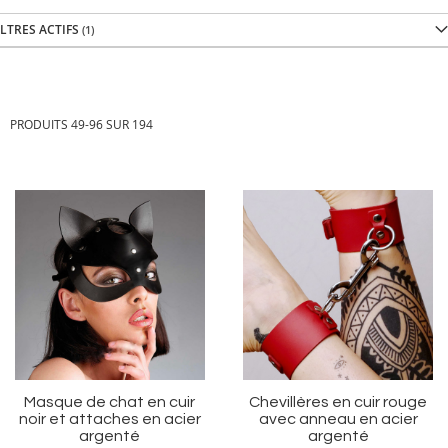
ILTRES ACTIFS
PRODUITS
49
-
96
SUR
194
Ajouter
Aj
à
à
ma
m
liste
li
d’envie
d’
Masque de chat en cuir
Chevillères en cuir rouge
noir et attaches en acier
avec anneau en acier
argenté
argenté